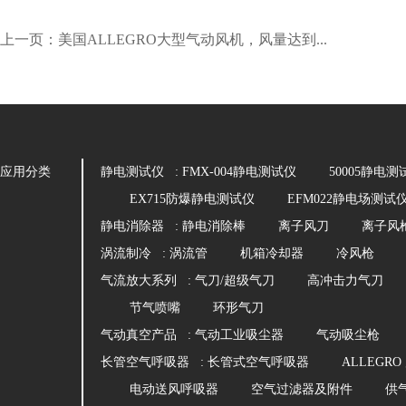
上一页：美国ALLEGRO大型气动风机，风量达到...
应用分类
静电测试仪 :
FMX-004静电测试仪
50005静电测
EX715防爆静电测试仪
EFM022静电场测试
静电消除器 :
静电消除棒
离子风刀
离子风
涡流制冷 :
涡流管
机箱冷却器
冷风枪
气流放大系列 :
气刀/超级气刀
高冲击力气刀
节气喷嘴
环形气刀
气动真空产品 :
气动工业吸尘器
气动吸尘枪
长管空气呼吸器 :
长管式空气呼吸器
ALLEGR
电动送风呼吸器
空气过滤器及附件
供