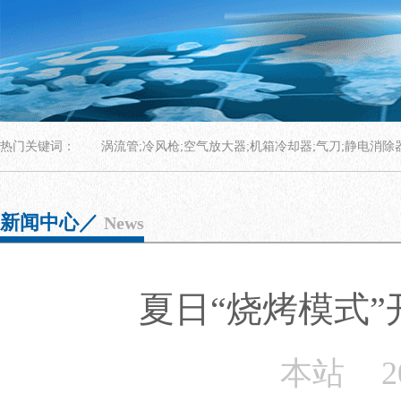
热门关键词：
涡流管;冷风枪;空气放大器;机箱冷却器;气刀;静电消除
新闻中心／
News
夏日“烧烤模式
本站
2