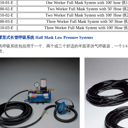
10-01-E
One Worker Full Mask System with 100
00-02-E
Two Worker Full Mask System with 50
10-02-E
Two Worker Full Mask System with 100
00-03-E
Three Worker Full Mask System with 5
10-03-E
Three Worker Full Mask System with 10
长管呼吸系统 Half Mask Low Pressure Systems
具呼吸系统包括用于一个、两个或三个舒适的半面罩供气呼吸器，一个1/4 hp或3/
管。