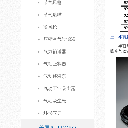
节气风枪
92
92
节气喷嘴
92
92
冷风枪
92
二、半面罩泵式
压缩空气过滤器
半面
气力输送器
吸空气软
气动上料器
气动移液泵
气动工业吸尘器
气动吸尘枪
环形气刀
美国ALLEGRO