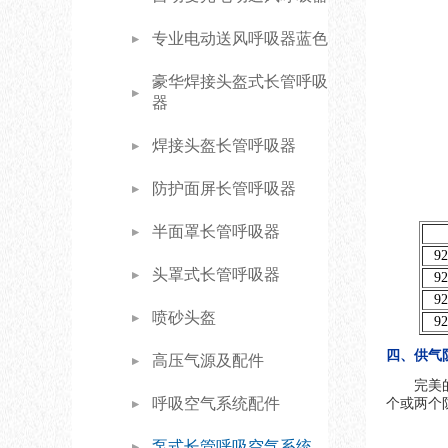
专业电动送风呼吸器蓝色
豪华焊接头盔式长管呼吸
器
焊接头盔长管呼吸器
防护面屏长管呼吸器
半面罩长管呼吸器
92
头罩式长管呼吸器
92
92
喷砂头盔
92
四、供气防护罩
高压气源及配件
完美
呼吸空气系统配件
个或两个防
泵式长管呼吸空气系统