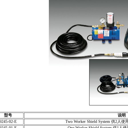
型号
说明
9245-02-E
Two Worker Shield System 
9245-01-E
One Worker Shield System 