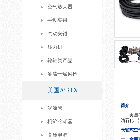
空气放大器
手动夹钳
气动夹钳
压力机
轮轴类产品
油漆干燥风枪
美国AiRTX
简介
涡流管
美国
油石化、
机箱冷却器
长管式空
高压电源
一、全面罩泵式