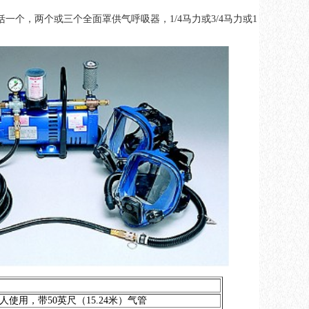
个，两个或三个全面罩供气呼吸器，1/4马力或3/4马力或1
' hose 供1人使用，带50英尺（15.24米）气管