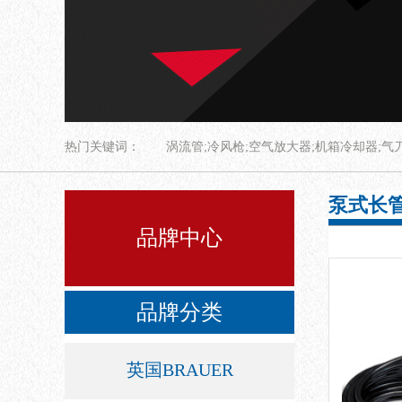
热门关键词：
涡流管;冷风枪;空气放大器;机箱冷却器;气
泵式长
品牌中心
品牌分类
英国BRAUER