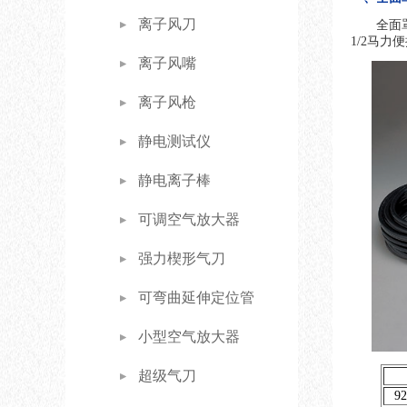
离子风刀
全面
1/2马力
离子风嘴
离子风枪
静电测试仪
静电离子棒
可调空气放大器
强力楔形气刀
可弯曲延伸定位管
小型空气放大器
超级气刀
92