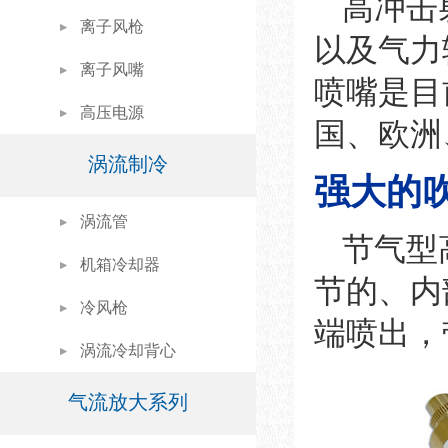
高冲击
离子风枪
以及气力
离子风嘴
喷嘴是目
高压电源
国、欧洲
涡流制冷
强大的
涡流管
节气型
机箱冷却器
节的、内
冷风枪
端喷出，
涡流冷却背心
气流放大系列