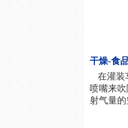
干燥-食
在灌装
喷嘴来吹
射气量的