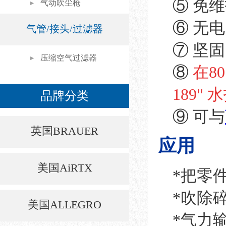
⑤ 免
气动吹尘枪
⑥ 无
气管/接头/过滤器
⑦ 坚
压缩空气过滤器
⑧
在8
189" 
品牌分类
⑨ 可与
英国BRAUER
应用
美国AiRTX
*把零
*吹除
美国ALLEGRO
*气力