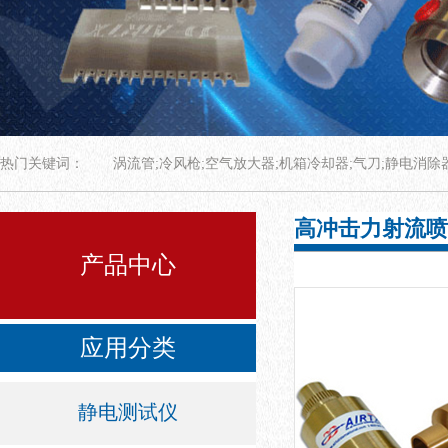
热门关键词：
涡流管;冷风枪;空气放大器;机箱冷却器;气刀;静电消除
高冲击力射流喷
产品中心
应用分类
静电测试仪