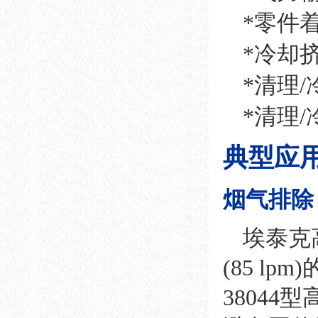
*零件
*冷却
*清理
*清理
典型应
烟气排除
埃泰克
(85 
3804