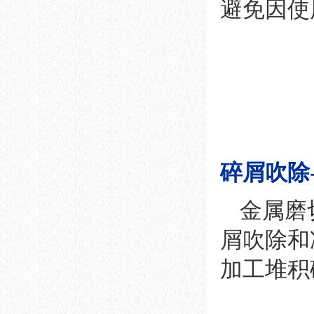
避免因使
碎屑吹除
金属磨
屑吹除和
加工堆积