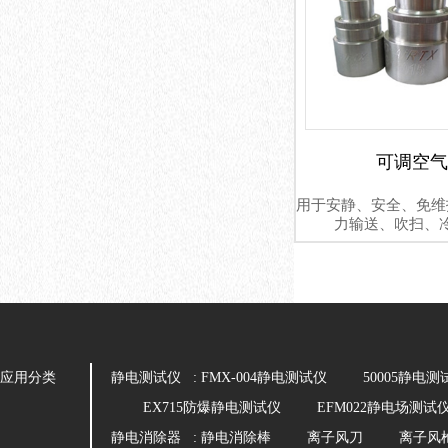
可调空气
用于安静、安全、免维
力输送、吹扫、
应用分类
静电测试仪 :
FMX-004静电测试仪
50005静电测
EX715防爆静电测试仪
EFM022静电场测试
静电消除器 :
静电消除棒
离子风刀
离子风