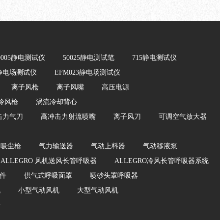
0005静电测试仪
50025静电测试笔
715静电测试仪
2静电场测试仪
EFM023静电场测试仪
离子风枪
离子风嘴
高压电源
冷风枪
涡流冷却背心
击力气刀
高冲击力射流喷嘴
离子风刀
可调空气放大器
动吸尘枪
气力输送器
气动上料器
气动移液泵
ALLEGRO 风机送风长管呼吸器
ALLEGRO冷风长管呼吸器系统
件
供气式呼吸面罩
喷砂头罩呼吸器
机
小型气动风机
大型气动风机
枪