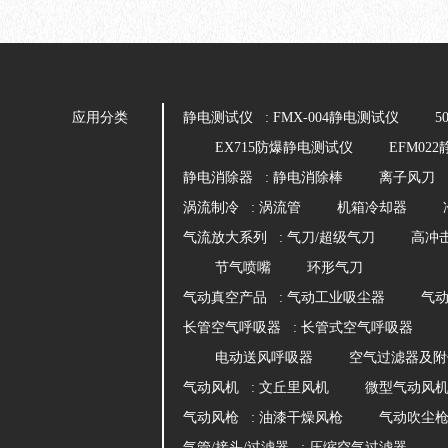
应用分类
静电测试仪 :
FMX-004静电测试仪
5
EX715防爆静电测试仪
EFM02
静电消除器 :
静电消除棒
离子风刀
涡流制冷 :
涡流管
机箱冷却器
气流放大系列 :
气刀/超级气刀
高冲
节气喷嘴
环形气刀
气动真空产品 :
气动工业吸尘器
气
长管空气呼吸器 :
长管式空气呼吸器
电动送风呼吸器
空气过滤器及附
气动风机 :
文丘里风机
微型气动风
气动风枪 :
油漆干燥风枪
气动吹尘
气管/接头/过滤器 :
压缩空气过滤器