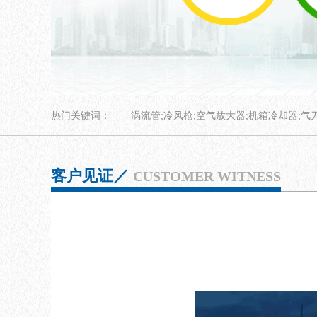
热门关键词：
涡流管;冷风枪;空气放大器;机箱冷却器;气
客户见证／
CUSTOMER WITNESS