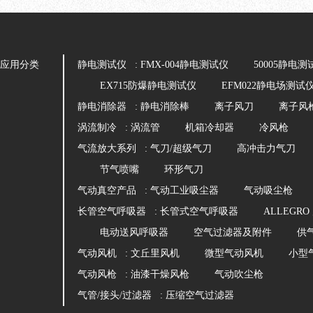
应用分类
静电测试仪 :
FMX-004静电测试仪
50005静电测
EX715防爆静电测试仪
EFM022静电场测试
静电消除器 :
静电消除棒
离子风刀
离子风
涡流制冷 :
涡流管
机箱冷却器
冷风枪
气流放大系列 :
气刀/超级气刀
高冲击力气刀
节气喷嘴
环形气刀
气动真空产品 :
气动工业吸尘器
气动吸尘枪
长管空气呼吸器 :
长管式空气呼吸器
ALLEGR
电动送风呼吸器
空气过滤器及附件
供
气动风机 :
文丘里风机
微型气动风机
小型
气动风枪 :
油漆干燥风枪
气动吹尘枪
气管/接头/过滤器 :
压缩空气过滤器