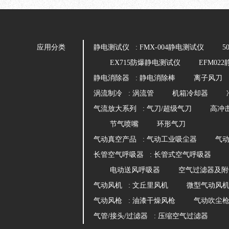
应用分类
静电测试仪 :
FMX-004静电测试仪
5
EX715防爆静电测试仪
EFM02
静电消除器 :
静电消除棒
离子风刀
涡流制冷 :
涡流管
机箱冷却器
气流放大系列 :
气刀/超级气刀
高冲
节气喷嘴
环形气刀
气动真空产品 :
气动工业吸尘器
气
长管空气呼吸器 :
长管式空气呼吸器
电动送风呼吸器
空气过滤器及附
气动风机 :
文丘里风机
微型气动风
气动风枪 :
油漆干燥风枪
气动吹尘
气管/接头/过滤器 :
压缩空气过滤器