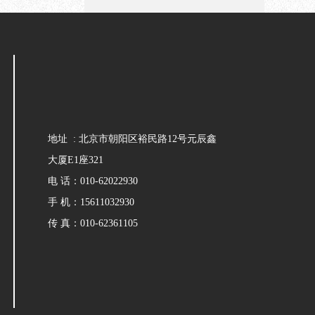
地址 : 北京市朝阳区裕民路12号元辰鑫
大厦E1座321
电 话：010-62022930
手 机：15611032930
传 真：010-62361105