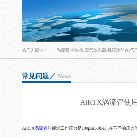
热门关键词：
涡流管;冷风枪;空气放大器;机箱冷却器;气
常见问题／
News
AiRTX涡流管
AiRTX
涡流管
的额定工作压力是100psi(6.9Bar),在不同