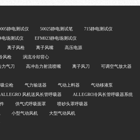
0005静电测试仪
50025静电测试笔
715静电测试仪
2静电场测试仪
EFM023静电场测试仪
离子风枪
离子风嘴
高压电源
冷风枪
涡流冷却背心
击力气刀
高冲击力射流喷嘴
离子风刀
可调空气放大器
动吸尘枪
气力输送器
气动上料器
气动移液泵
ALLEGRO 风机送风长管呼吸器
ALLEGRO冷风长管呼吸器系统
件
供气式呼吸面罩
喷砂头罩呼吸器
机
小型气动风机
大型气动风机
枪