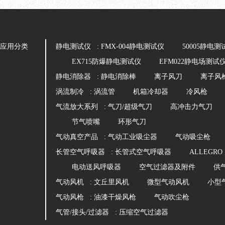
应用分类
静电测试仪 :
FMX-004静电测试仪
50005静电测
EX715防爆静电测试仪
EFM022静电场测试
静电消除器 :
静电消除棒
离子风刀
离子风
涡流制冷 :
涡流管
机箱冷却器
冷风枪
气流放大系列 :
气刀/超级气刀
高冲击力气刀
节气喷嘴
环形气刀
气动真空产品 :
气动工业吸尘器
气动吸尘枪
长管空气呼吸器 :
长管式空气呼吸器
ALLEGR
电动送风呼吸器
空气过滤器及附件
供
气动风机 :
文丘里风机
微型气动风机
小型
气动风枪 :
油漆干燥风枪
气动吹尘枪
气管/接头/过滤器 :
压缩空气过滤器