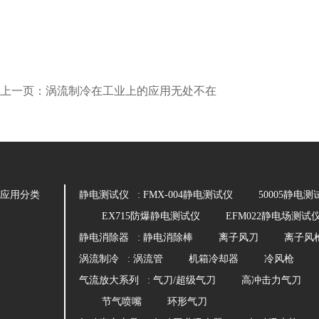
上一页：涡流制冷在工业上的应用无处不在
应用分类
静电测试仪 :
FMX-004静电测试仪
50005静电测
EX715防爆静电测试仪
EFM022静电场测试
静电消除器 :
静电消除棒
离子风刀
离子风
涡流制冷 :
涡流管
机箱冷却器
冷风枪
气流放大系列 :
气刀/超级气刀
高冲击力气刀
节气喷嘴
环形气刀