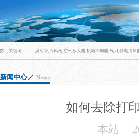
热门关键词：
涡流管;冷风枪;空气放大器;机箱冷却器;气刀;静电消除
新闻中心／
News
如何去除打
本站
2